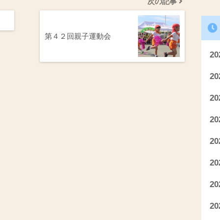
次の記事
第４２回親子運動会
2
2
2
2
2
2
2
2