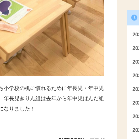
2
2
2
2
ち小学校の机に慣れるために年長児・年中児
2
 年長児きりん組は去年から年中児ぱんだ組
2
になりました！
2
2