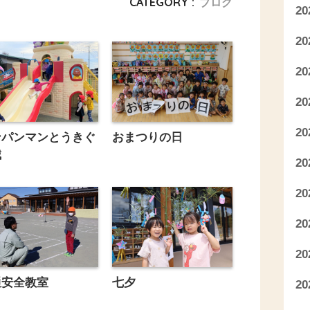
CATEGORY :
ブログ
2
2
2
2
2
ンパンマンとうきぐ
おまつりの日
城
2
2
2
2
通安全教室
七夕
2