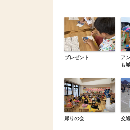
プレゼント
ア
も
帰りの会
交