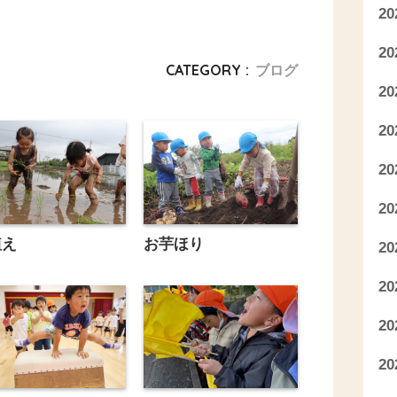
2
2
CATEGORY :
ブログ
2
2
2
2
植え
お芋ほり
2
2
2
2