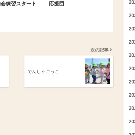
2
動会練習スタート
応援団
2
2
2
次の記事
2
2
でんしゃごっこ
2
2
2
2
2