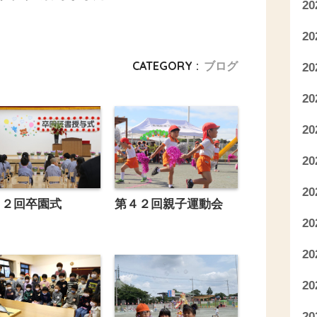
2
2
CATEGORY :
ブログ
2
2
2
2
2
４２回卒園式
第４２回親子運動会
2
2
2
2