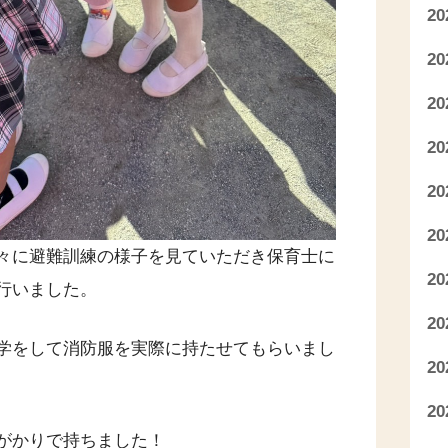
2
2
2
2
2
2
々に避難訓練の様子を見ていただき保育士に
2
行いました。
2
学をして消防服を実際に持たせてもらいまし
2
2
がかりで持ちました！