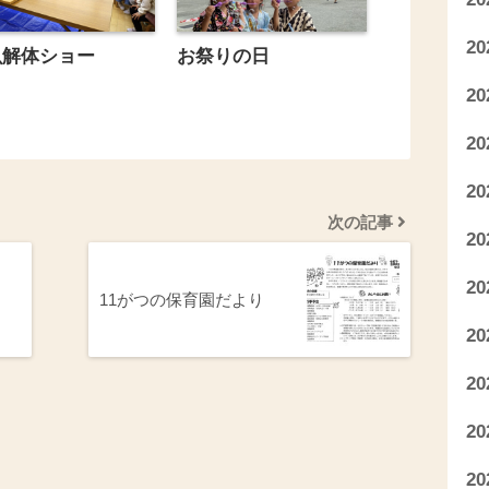
2
魚解体ショー
お祭りの日
2
2
2
次の記事
2
2
11がつの保育園だより
2
2
2
2