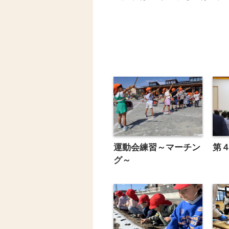
運動会練習～マーチン
第
グ～