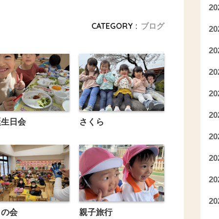
2
CATEGORY :
ブログ
2
2
2
2
2
誕生日会
さくら
2
2
2
2
りの会
親子旅行