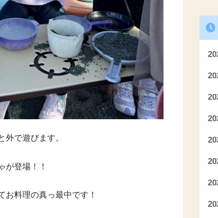
2
2
2
2
と外で遊びます。
2
2
ゃが登場！！
2
てお料理の真っ最中です！
2